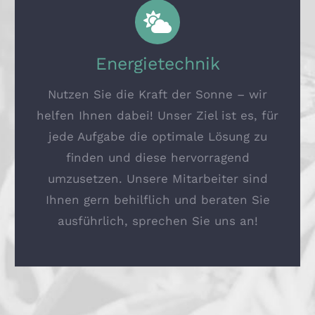
Energietechnik
Nutzen Sie die Kraft der Sonne – wir
helfen Ihnen dabei! Unser Ziel ist es, für
jede Aufgabe die optimale Lösung zu
finden und diese hervorragend
umzusetzen. Unsere Mitarbeiter sind
Ihnen gern behilflich und beraten Sie
ausführlich, sprechen Sie uns an!