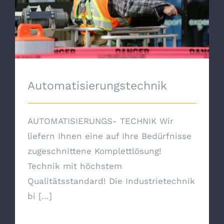
Automatisierungstechnik
Automatisierungstechnik
AUTOMATISIERUNGS- TECHNIK Wir
liefern Ihnen eine auf Ihre Bedürfnisse
zugeschnittene Komplettlösung!
Technik mit höchstem
Qualitätsstandard! Die Industrietechnik
bi [...]