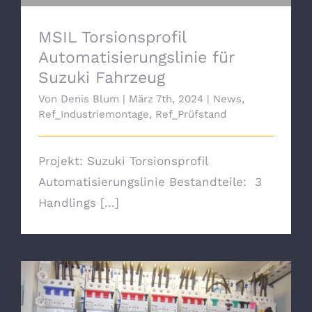
MSIL Torsionsprofil
Automatisierungslinie für
Suzuki Fahrzeug
Von
Denis Blum
|
März 7th, 2024
|
News
,
Ref_Industriemontage
,
Ref_Prüfstand
Projekt: Suzuki Torsionsprofil
Automatisierungslinie Bestandteile: 3
Handlings [...]