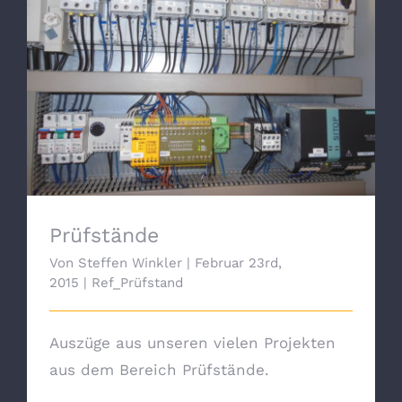
Prüfstände
Prüfstände
Von
Steffen Winkler
|
Februar 23rd,
2015
|
Ref_Prüfstand
Auszüge aus unseren vielen Projekten
aus dem Bereich Prüfstände.